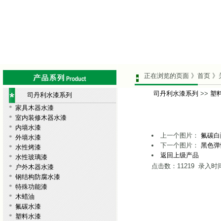
正在浏览的页面 》首页 》
司丹利水漆系列
>>
塑
司丹利水漆系列
*
家具木器水漆
*
室内装修木器水漆
*
内墙水漆
上一个图片：
氟碳白
*
外墙水漆
下一个图片：
黑色弹
*
水性烤漆
返回上级产品
*
水性玻璃漆
点击数：11219 录入时间：
*
户外木器水漆
*
钢结构防腐水漆
*
特殊功能漆
*
木蜡油
*
氟碳水漆
*
塑料水漆