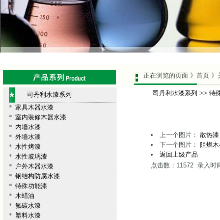
正在浏览的页面 》首页 》
司丹利水漆系列
>>
特
司丹利水漆系列
*
家具木器水漆
*
室内装修木器水漆
*
内墙水漆
上一个图片：
散热漆
*
外墙水漆
下一个图片：
阻燃木
*
水性烤漆
返回上级产品
*
水性玻璃漆
点击数：11572 录入时间：
*
户外木器水漆
*
钢结构防腐水漆
*
特殊功能漆
*
木蜡油
*
氟碳水漆
*
塑料水漆